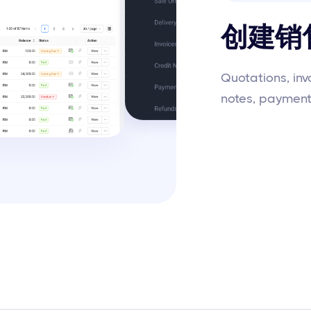
创建销
Quotations, invo
notes, paym