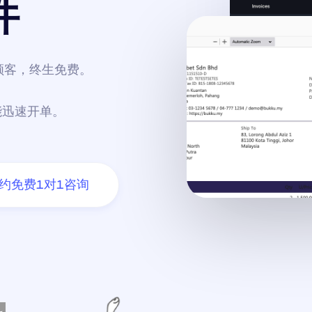
件
给顾客，终生免费。
能迅速开单。
约免费1对1咨询